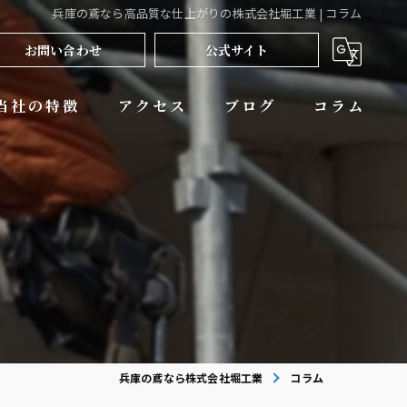
兵庫の鳶なら高品質な仕上がりの株式会社堀工業 | コラム
お問い合わせ
公式サイト
当社の特徴
アクセス
ブログ
コラム
大阪の鳶
鉄骨建方
商業施設
ビル
工場
兵庫の鳶なら株式会社堀工業
コラム