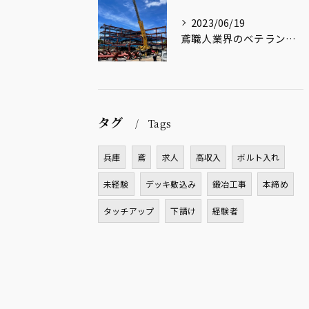
2023/06/19
鳶職人業界のベテランが大型商業施設の工事も安心して引き受けます
タグ
Tags
兵庫
鳶
求人
高収入
ボルト入れ
未経験
デッキ敷込み
鍛冶工事
本締め
タッチアップ
下請け
経験者